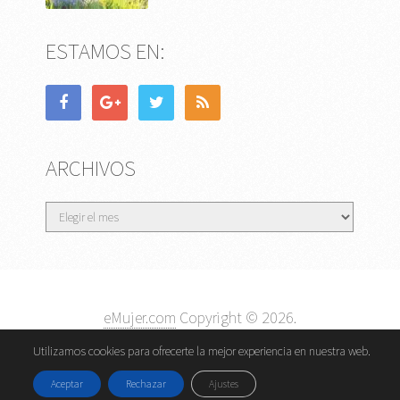
ESTAMOS EN:
ARCHIVOS
Archivos
eMujer.com
Copyright © 2026.
Contactar
||
Datos Legales y Privacidad
y
Política de
Utilizamos cookies para ofrecerte la mejor experiencia en nuestra web.
Cookies
Aceptar
Rechazar
Ajustes