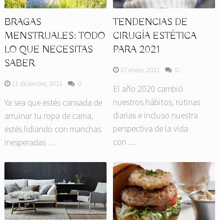
BRAGAS
TENDENCIAS DE
MENSTRUALES: TODO
CIRUGÍA ESTÉTICA
LO QUE NECESITAS
PARA 2021
SABER
17 enero, 2021
0
11 diciembre, 2021
0
El año 2020 cambió
nuestros hábitos, rutinas
Ya sea que estés cansada de
diarias e incluso nuestra
arruinar tu ropa de cama,
perspectiva de la vida
estés lidiando con manchas
con …
inesperadas …