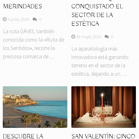
MERINDADES
CONQUISTADO EL
SECTOR DE LA
4 junio, 2024
0
ESTÉTICA
La ruta GR-85, también
29 mayo, 2024
0
conocida como la «Ruta de
los Sentidos», recorre la
La aparatología más
preciosa comarca de …
innovadora está ganando
terreno en el sector de la
estética, dejando a un …
DESCUBRE LA
SAN VALENTÍN: CINCO