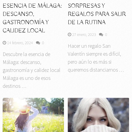
ESENCIA DE MÁLAGA:
SORPRESAS Y
DESCANSO,
REGALOS PARA SALIR
GASTRONOMÍA Y
DE LA RUTINA
CALIDEZ LOCAL
27 enero, 2023
0
14 febrero, 2024
0
Hacer un regalo San
Valentín siempre es difícil,
Descubre la esencia de
pero aún lo es más si
Málaga: descanso,
queremos distanciarnos …
gastronomía y calidez local
Málaga es uno de esos
destinos …