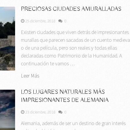
PRECIOSAS CIUDADES AMURALLADAS
25 diciembre, 2018
0
Existen ciudades que viven detrás de impresionantes
murallas que parecen sacadas de un cuento medieva
o de una película, pero son reales y todas ellas
declaradas como Patrimonio de la Humanidad. A
continuación te vamos …
Leer Más
LOS LUGARES NATURALES MÁS
IMPRESIONANTES DE ALEMANIA
23 diciembre, 2018
0
Alemania, además de ser un destino de gran interés