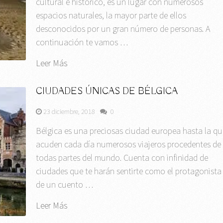
cultural e histórico, es un lugar con numerosos
espacios naturales, la mayor parte de ellos
desconocidos por un gran número de personas. A
continuación te vamos …
Leer Más
CIUDADES ÚNICAS DE BÉLGICA
23 diciembre, 2018
0
Bélgica es una preciosas ciudad europea hasta la qu
acuden cada día numerosos viajeros procedentes de
todas partes del mundo. Cuenta con infinidad de
ciudades que te harán sentirte como el protagonista
de un cuento …
Leer Más