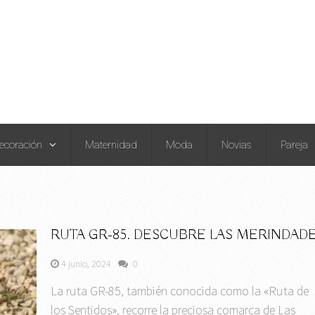
ecoración
Maternidad
Moda
Novias
Pareja
RUTA GR-85. DESCUBRE LAS MERINDAD
4 junio, 2024
0
La ruta GR-85, también conocida como la «Ruta de
los Sentidos», recorre la preciosa comarca de Las