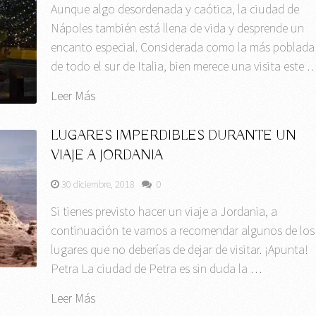
Aunque algo desordenada y caótica, la ciudad de
Nápoles también está llena de vida y desprende un
encanto especial. Considerada como la más poblada
de todo el sur de Italia, bien merece una visita este 
Leer Más
LUGARES IMPERDIBLES DURANTE UN
VIAJE A JORDANIA
30 diciembre, 2018
0
Si tienes previsto hacer un viaje a Jordania, a
continuación te vamos a recomendar algunos de los
lugares que no deberías de dejar de visitar. ¡Apunta!
Petra La ciudad de Petra es sin duda la …
Leer Más