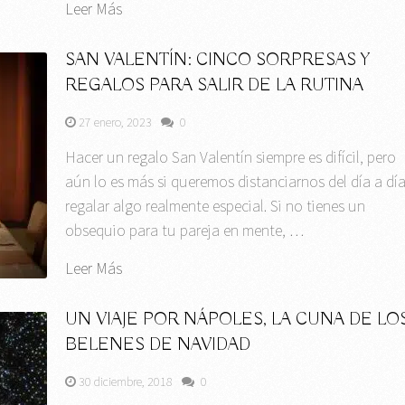
Leer Más
SAN VALENTÍN: CINCO SORPRESAS Y
REGALOS PARA SALIR DE LA RUTINA
27 enero, 2023
0
Hacer un regalo San Valentín siempre es difícil, pero
aún lo es más si queremos distanciarnos del día a día
regalar algo realmente especial. Si no tienes un
obsequio para tu pareja en mente, …
Leer Más
UN VIAJE POR NÁPOLES, LA CUNA DE LO
BELENES DE NAVIDAD
30 diciembre, 2018
0