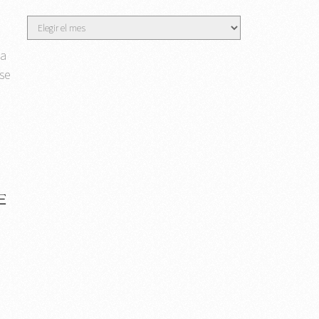
Archivos
ta
se
E