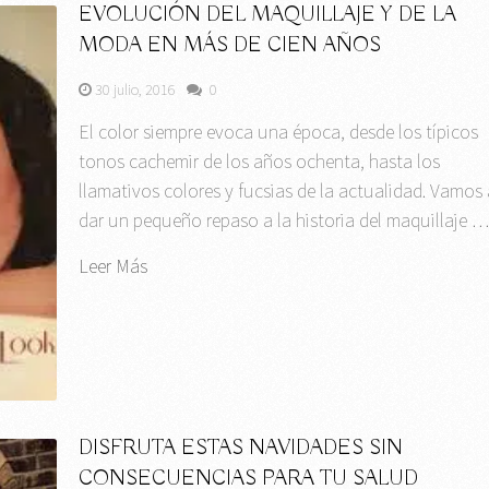
EVOLUCIÓN DEL MAQUILLAJE Y DE LA
MODA EN MÁS DE CIEN AÑOS
30 julio, 2016
0
El color siempre evoca una época, desde los típicos
tonos cachemir de los años ochenta, hasta los
llamativos colores y fucsias de la actualidad. Vamos 
dar un pequeño repaso a la historia del maquillaje 
Leer Más
DISFRUTA ESTAS NAVIDADES SIN
CONSECUENCIAS PARA TU SALUD