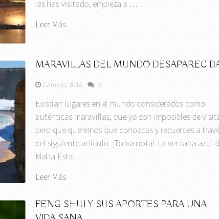
las has visitado, empieza a …
Leer Más
MARAVILLAS DEL MUNDO DESAPARECID
22 mayo, 2018
0
Existían lugares en el mundo considerados como
auténticas maravillas, que ya son imposibles de visita
pero que queremos que conozcas y recuerdes a trav
del siguiente artículo. ¡Toma nota! La ventana azul 
Malta Esta …
Leer Más
FENG SHUI Y SUS APORTES PARA UNA
VIDA SANA