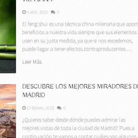
4 abril, 2018
0
El feng shui es una técnica china milenaria que apor
beneficios a nuestra vida siempre que sus elementos 
usen en su justa medida, ya que si nos excedemos,
puede llegar a tener efectos contraproducentes …
Leer Más
DESCUBRE LOS MEJORES MIRADORES D
MADRID
17 febrero, 2018
0
¿Quieres saber desde dónde puedes admirar las
mejores vistas de toda la ciudad de Madrid? Pues a
continuación te vamos a contar cuáles son algunos