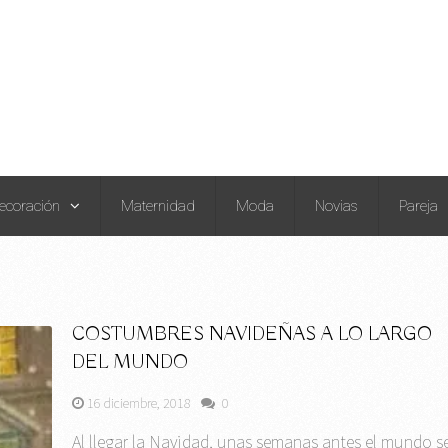
ecoración
Maternidad
Moda
Novias
Pareja
COSTUMBRES NAVIDEÑAS A LO LARGO
DEL MUNDO
16 diciembre, 2018
0
Al llegar la Navidad, unas semanas antes el mundo s