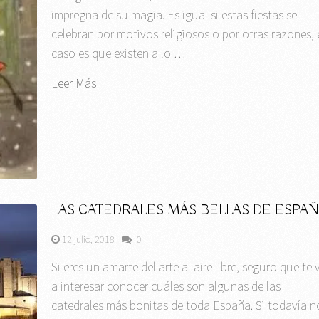
impregna de su magia. Es igual si estas fiestas se
celebran por motivos religiosos o por otras razones, 
caso es que existen a lo …
Leer Más
LAS CATEDRALES MÁS BELLAS DE ESPA
12 julio, 2018
0
Si eres un amarte del arte al aire libre, seguro que te 
a interesar conocer cuáles son algunas de las
catedrales más bonitas de toda España. Si todavía n