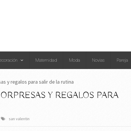
ecoración
Maternidad
Moda
Novias
Pareja
as y regalos para salir de la rutina
SORPRESAS Y REGALOS PARA
san valentin