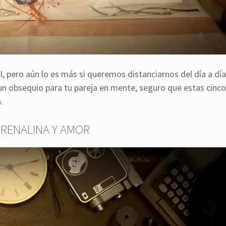
l, pero aún lo es más si queremos distanciarnos del día a día
s un obsequio para tu pareja en mente, seguro que estas cinco
.
DRENALINA Y AMOR