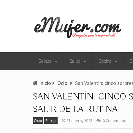
Belleza
Salud
Cocina
D
Inicio
Ocio
San Valentín: cinco sorpres
SAN VALENTÍN: CINCO 
SALIR DE LA RUTINA
Ocio
Pareja
27 enero, 2023
0 Comentarios