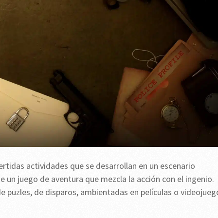
ertidas actividades que se desarrollan en un escenario
e un juego de aventura que mezcla la acción con el ingenio.
de puzles, de disparos, ambientadas en películas o videojueg