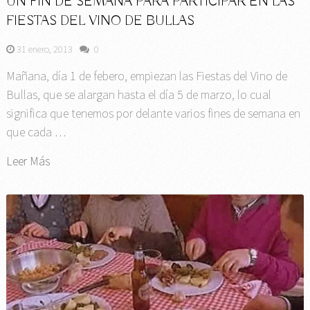
UN FIN DE SEMANA PARA PARTICIPAR EN LAS
FIESTAS DEL VINO DE BULLAS
31 enero, 2013
0
Mañana, día 1 de febero, empiezan las Fiestas del Vino de
Bullas, que se alargan hasta el día 5 de marzo, lo cual
significa que tenemos por delante varios fines de semana en
que cada …
Leer Más