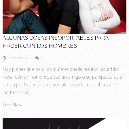
ALGUNAS COSAS INSOPORTABLES PARA
HACER CON LOS HOMBRES
14 febrero, 2013
0
Hay planes que para las mujeres puede resultar aburridor
hacer con un hombre ya sea un amigo o su pareja, así que
optan por hacer sus propios planes y darles si libertad en
ciertas cosas, …
Leer Más