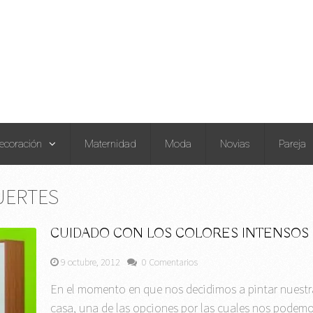
ecoración
Maternidad
Moda
Novias
Pareja
UERTES
CUIDADO CON LOS COLORES INTENSOS
9 octubre, 2012
0 Comentarios
En el momento en que nos decidimos a pintar nuestr
casa, una de las opciones por las cuales nos podem