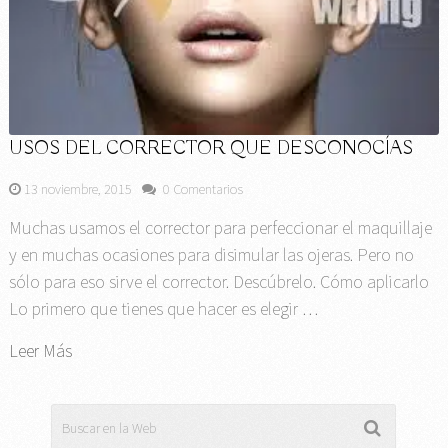
USOS DEL CORRECTOR QUE DESCONOCÍAS
13 noviembre, 2015
0 Comentarios
Muchas usamos el corrector para perfeccionar el maquillaje
y en muchas ocasiones para disimular las ojeras. Pero no
sólo para eso sirve el corrector. Descúbrelo. Cómo aplicarlo
Lo primero que tienes que hacer es elegir …
Leer Más