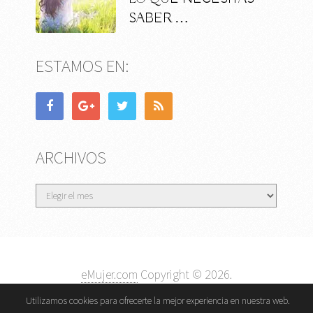
SABER …
ESTAMOS EN:
ARCHIVOS
Archivos
eMujer.com
Copyright © 2026.
Contactar
||
Datos Legales y Privacidad
y
Política de
Utilizamos cookies para ofrecerte la mejor experiencia en nuestra web.
Cookies