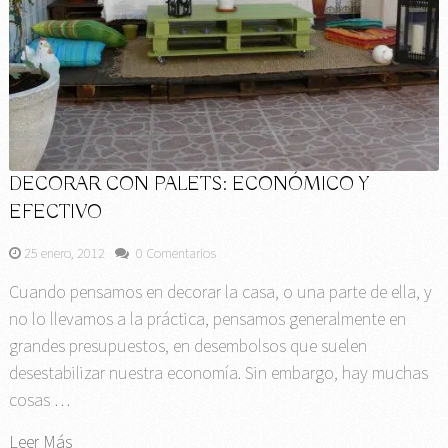
DECORAR CON PALETS: ECONÓMICO Y
EFECTIVO
25 enero, 2012
0 Comentarios
Cuando pensamos en decorar la casa, o una parte de ella, y
no lo llevamos a la práctica, pensamos generalmente en
grandes presupuestos, en desembolsos que suelen
desestabilizar nuestra economía. Sin embargo, hay muchas
cosas …
Leer Más