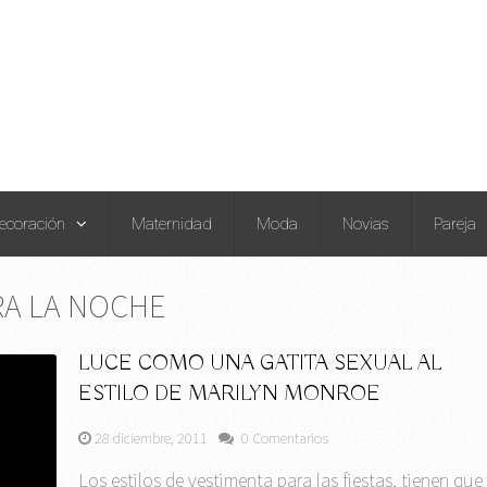
ecoración
Maternidad
Moda
Novias
Pareja
RA LA NOCHE
LUCE COMO UNA GATITA SEXUAL AL
ESTILO DE MARILYN MONROE
28 diciembre, 2011
0 Comentarios
Los estilos de vestimenta para las fiestas, tienen que