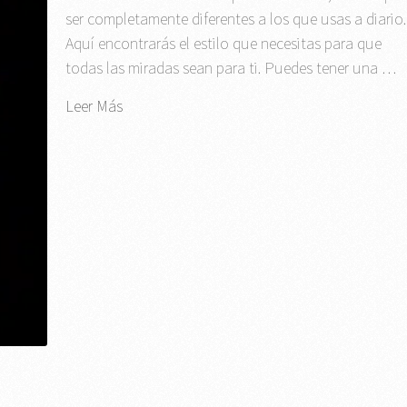
ser completamente diferentes a los que usas a diario.
Aquí encontrarás el estilo que necesitas para que
todas las miradas sean para ti. Puedes tener una …
Leer Más