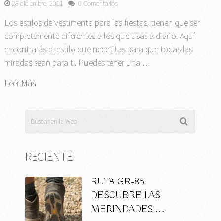
28 diciembre, 2011
0 Comentarios
Los estilos de vestimenta para las fiestas, tienen que ser
completamente diferentes a los que usas a diario. Aquí
encontrarás el estilo que necesitas para que todas las
miradas sean para ti. Puedes tener una …
Leer Más
RECIENTE:
RUTA GR-85.
DESCUBRE LAS
MERINDADES …