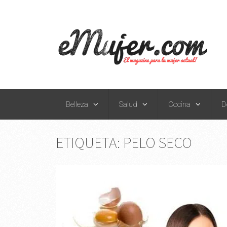
Belleza
Salud
Cocina
D
ETIQUETA:
PELO SECO