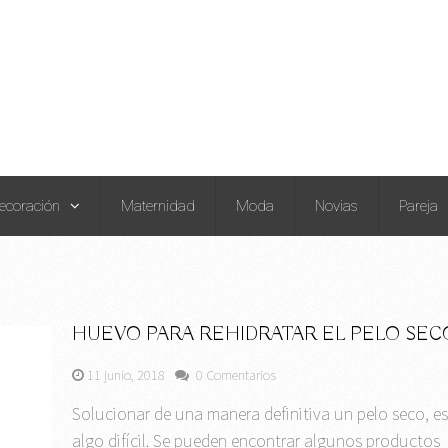
ecoración
Maternidad
Moda
Novias
Pareja
HUEVO PARA REHIDRATAR EL PELO SEC
11 junio, 2018
0 Comentarios
Solucionar de una manera definitiva un pelo seco, e
algo difícil. Se pueden encontrar algunos productos