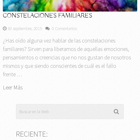
CONSTELACIONES FAMILIARES
30 septiembre, 2015
0 Comentarios
¿Has oído alguna vez hablar de las constelaciones
familiares? Sirven para liberarnos de aquellas emociones,
pensamientos o creencias que no nos gustan de nosotros
mismos y que siendo conscientes de cuál es el fallo
frente …
Leer Más
RECIENTE: