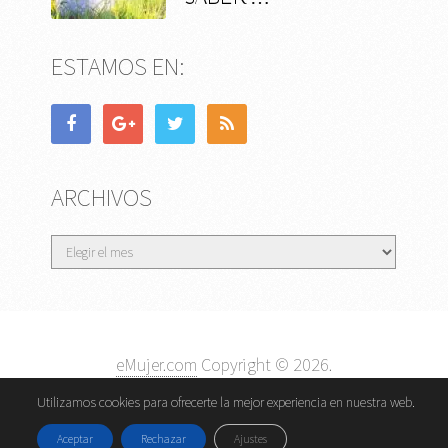
ESTAMOS EN:
ARCHIVOS
Archivos
eMujer.com
Copyright © 2026.
Contactar
||
Datos Legales y Privacidad
y
Política de
Utilizamos cookies para ofrecerte la mejor experiencia en nuestra web.
Cookies
Aceptar
Rechazar
Ajustes