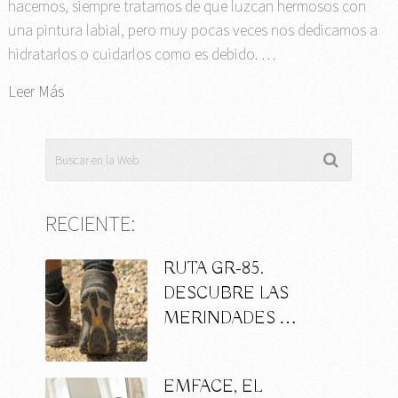
hacemos, siempre tratamos de que luzcan hermosos con
una pintura labial, pero muy pocas veces nos dedicamos a
hidratarlos o cuidarlos como es debido. …
Leer Más
RECIENTE:
RUTA GR-85.
DESCUBRE LAS
MERINDADES …
EMFACE, EL