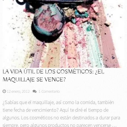
LA VIDA ÚTIL DE LOS COSMÉTICOS: ¿EL
MAQUILLAJE SE VENCE?
12 enero, 2012
1 Comentario
¿Sabías que el maquillaje, así como la comida, también
tiene fecha de vencimiento? Aquí te diré el tiempo de
algunos. Los cosméticos no están destinados a durar para
siempre, pero algunos productos no parecen vencerse …