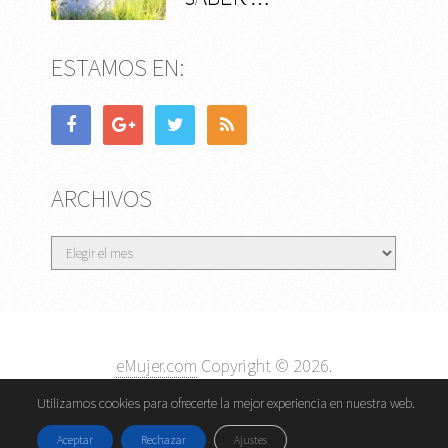
ESTAMOS EN:
ARCHIVOS
Archivos
eMujer.com
Copyright © 2026.
Contactar
||
Datos Legales y Privacidad
y
Política de
Utilizamos cookies para ofrecerte la mejor experiencia en nuestra web.
Cookies
Aceptar
Rechazar
Ajustes