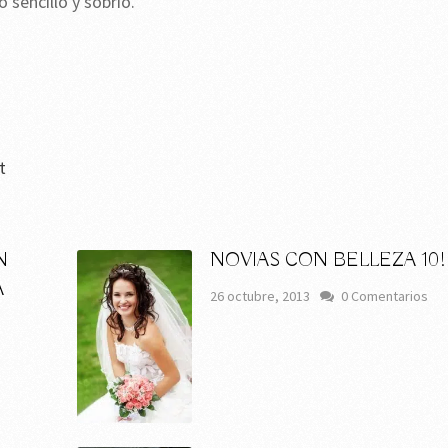
 sencillo y sobrio.
t
N
NOVIAS CON BELLEZA 10!
A
26 octubre, 2013
0 Comentarios