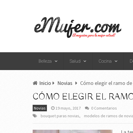
Belleza
Salud
Cocina
D
Inicio
Novias
Cómo elegir el ramo de
CÓMO ELEGIR EL RAMO
Novias
19 mayo, 2017
0 Comentarios
bouquet paras novias
,
modelos de ramos de novi
La te