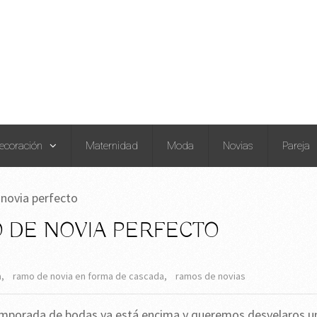
ecoración
Maternidad
Moda
Novias
Pareja
 novia perfecto
 DE NOVIA PERFECTO
a
,
ramo de novia en forma de cascada
,
ramos de novias
mporada de bodas ya está encima y queremos desvelaros u