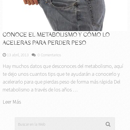
CONOCE EL METABOLISMO Y CÓMO LO
ACELERAS PARA PERDER PESO
13 abril, 2013
0 Comentarios
Hay muchos datos que desconoces del metabolismo, aquí
te dejo unos cuantos tips que te ayudarán a conocerlo y
acelerarlo para que pierdas peso de forma más rápida Del
metabolismo a través de los años …
Leer Más