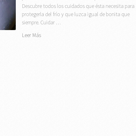
Descubre todos los cuidados que ésta necesita para
protegerla del frío y que luzca igual de bonita que
siempre. Cuidar …
Leer Más