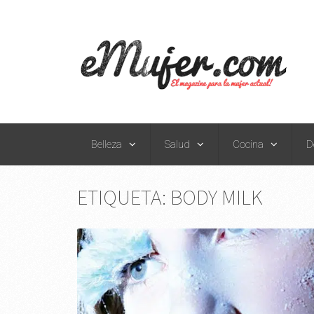
Belleza
Salud
Cocina
D
ETIQUETA:
BODY MILK