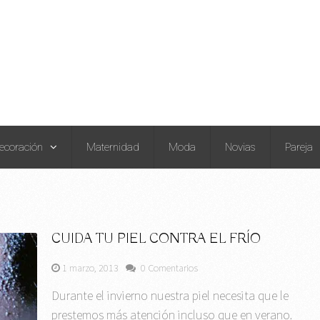
ecoración
Maternidad
Moda
Novias
Pareja
CUIDA TU PIEL CONTRA EL FRÍO
1 marzo, 2013
0 Comentarios
Durante el invierno nuestra piel necesita que le
prestemos más atención incluso que en verano.