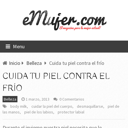
Menu
Inicio
Belleza
Cuida tu piel contra el frío
CUIDA TU PIEL CONTRA EL
FRÍO
Belleza
1 marzo, 2013
0 Comentarios
body milk
,
cuidar la piel del cuerpo
,
desmaquillarse
,
piel de
las manos
,
piel de los labios
,
protector labial
Durante el invierno nuestra piel necesita que le