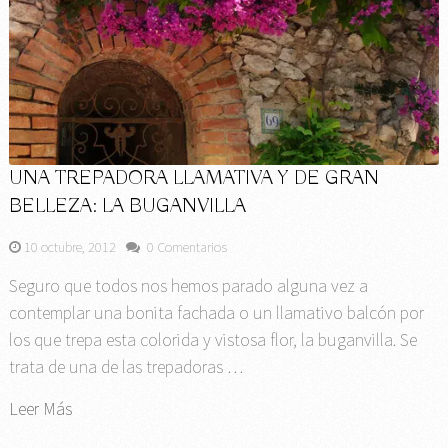
UNA TREPADORA LLAMATIVA Y DE GRAN
BELLEZA: LA BUGANVILLA
10 octubre, 2012
0 Comentarios
Seguro que todos nos hemos parado alguna vez a
contemplar una bonita fachada o un llamativo balcón por
los que trepa esta colorida y vistosa flor, la buganvilla. Se
trata de una de las trepadoras …
Leer Más