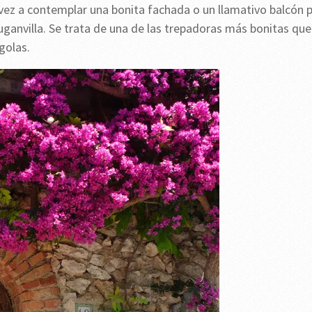
ez a contemplar una bonita fachada o un llamativo balcón 
 buganvilla. Se trata de una de las trepadoras más bonitas que
golas.