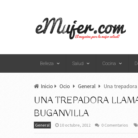
Belleza
Salud
Cocina
D
Inicio
Ocio
General
Una trepadora l
UNA TREPADORA LLAMAT
BUGANVILLA
General
10 octubre, 2012
0 Comentarios