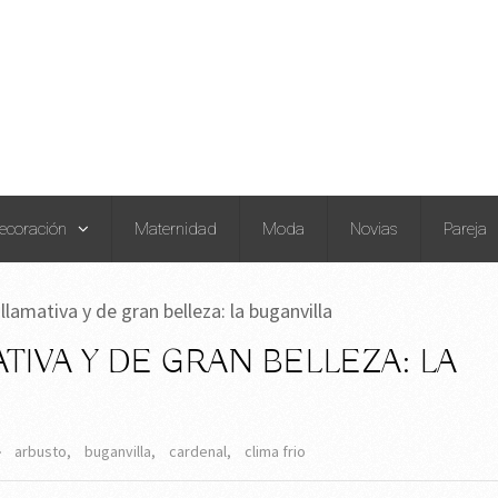
ecoración
Maternidad
Moda
Novias
Pareja
lamativa y de gran belleza: la buganvilla
IVA Y DE GRAN BELLEZA: LA
arbusto
,
buganvilla
,
cardenal
,
clima frio