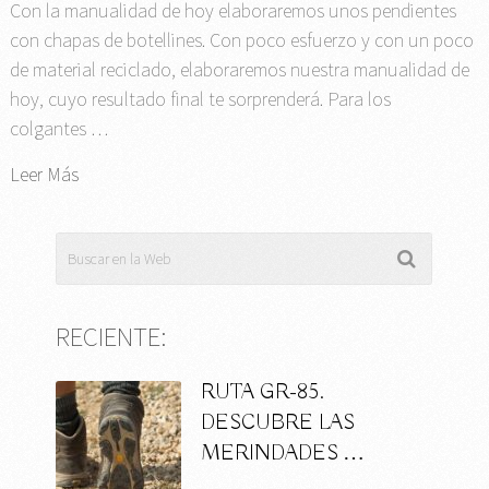
Con la manualidad de hoy elaboraremos unos pendientes
con chapas de botellines. Con poco esfuerzo y con un poco
de material reciclado, elaboraremos nuestra manualidad de
hoy, cuyo resultado final te sorprenderá. Para los
colgantes …
Leer Más
RECIENTE:
RUTA GR-85.
DESCUBRE LAS
MERINDADES …