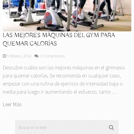
LAS MEJORES MÁQUINAS DEL GYM PARA
QUEMAR CALORÍAS
5 febrero, 2018
0 Comentarios
Descubre cuáles son las mejores máquinas en el gimnasio
para quemar calorías. Se recomienda en cualquier caso,
empezar con una rutina de ejercicio de intensidad baja o
media para luego ir aumentando el esfuerzo, tanto …
Leer Más