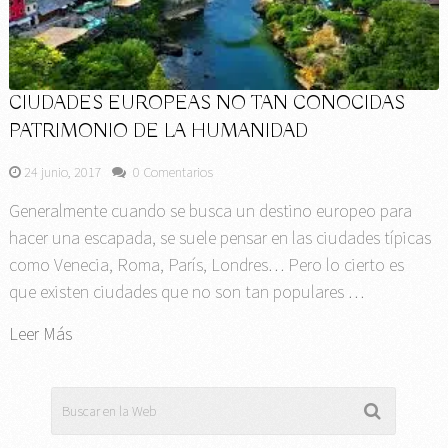
CIUDADES EUROPEAS NO TAN CONOCIDAS
PATRIMONIO DE LA HUMANIDAD
24 junio, 2017
0 Comentarios
Generalmente cuando se busca un destino europeo para
hacer una escapada, se suele pensar en las ciudades típicas
como Venecia, Roma, París, Londres… Pero lo cierto es
que existen ciudades que no son tan populares …
Leer Más