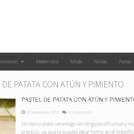
ecoración
Maternidad
Moda
Novias
Pareja
 DE PATATA CON ATÚN Y PIMIENTO
PASTEL DE PATATA CON ATÚN Y PIMIEN
10 septiembre, 2012
0 Comentarios
Un típico plato veraniego sin ninguna dificultad y m
práctico, ya que lo puedes dejar hecho en el frigorífi