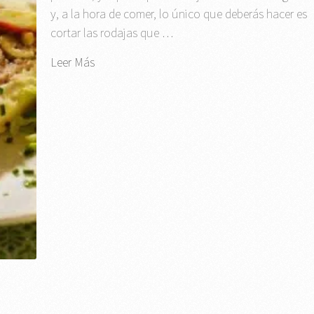
y, a la hora de comer, lo único que deberás hacer es
cortar las rodajas que …
Leer Más