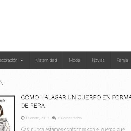
ecoración
Maternidad
Moda
Novias
Pareja
N
CÓMO HALAGAR UN CUERPO EN FORM
DE PERA
17 enero, 2012
0 Comentarios
Casi nunca estamos conformes con el cuerpo que