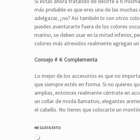
Si estás ahora tratando de decirte a ti misma
más probable es que eres una de las muchas 
adelgazar, ¿no? Así también lo son otros col
puedes aventurarte fuera de los colores oscur
marino, se deben usar en la mitad inferior, pe
colores más atrevidos realmente agregan un p
Consejo # 4: Complementa
Lo mejor de los accesorios es que no import
que siempre estés en forma. Si no quieres qu
amplias, entonces realmente céntrate en acce
un collar de moda llamativo, elegantes arete
el cabello. No tienes que colocarte un montón
ME GUSTA ESTO:
Cargando...