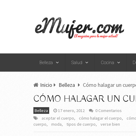
Belleza
Salud
Cocina
D
Inicio
Belleza
Cómo halagar un cuerp
CÓMO HALAGAR UN CU
Belleza
17 enero, 2012
0 Comentarios
aceptar el cuerpo
,
cómo halagar el cuerpo
,
cómo 
cuerpo
,
moda
,
tipos de cuerpo
,
verse bien