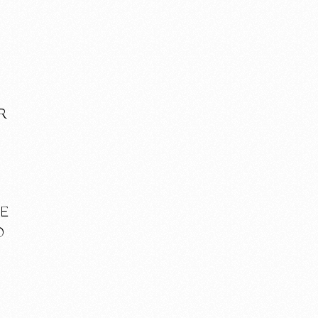
R
SE
O