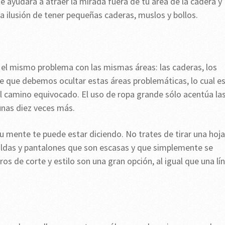
te ayudará a atraer la mirada fuera de tu área de la cadera y
 la ilusión de tener pequeñas caderas, muslos y bollos.
el mismo problema con las mismas áreas: las caderas, los
ce que debemos ocultar estas áreas problemáticas, lo cual e
l camino equivocado. El uso de ropa grande sólo acentúa la
nas diez veces más.
tu mente te puede estar diciendo. No trates de tirar una hoja
faldas y pantalones que son escasas y que simplemente se
os de corte y estilo son una gran opción, al igual que una lí