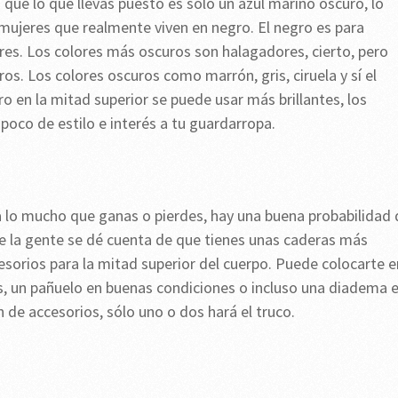
 que lo que llevas puesto es sólo un azul marino oscuro, lo
mujeres que realmente viven en negro. El negro es para
ores. Los colores más oscuros son halagadores, cierto, pero
os. Los colores oscuros como marrón, gris, ciruela y sí el
ro en la mitad superior se puede usar más brillantes, los
oco de estilo e interés a tu guardarropa.
a lo mucho que ganas o pierdes, hay una buena probabilidad 
e la gente se dé cuenta de que tienes unas caderas más
sorios para la mitad superior del cuerpo. Puede colocarte e
s, un pañuelo en buenas condiciones o incluso una diadema 
 de accesorios, sólo uno o dos hará el truco.