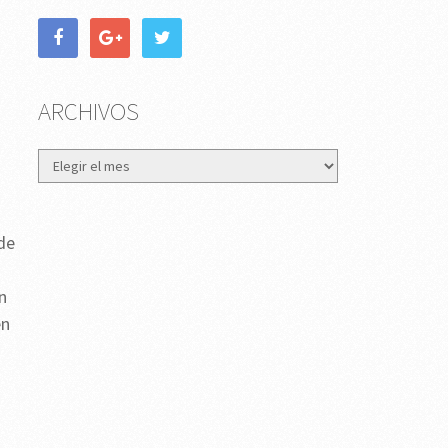
ARCHIVOS
Archivos
de
n
en