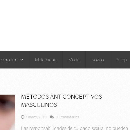
ecoración
Maternidad
Moda
Novias
Pareja
MÉTODOS ANTICONCEPTIVOS
MASCULINOS
7 enero, 2013
0 Comentarios
Las responsabilidades de cuidado sexual no pueden