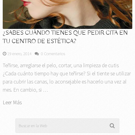
¿SABES CUÁNDO TIENES QUE PEDIR CITA EN
TU CENTRO DE ESTÉTICA?
19 enero, 2014
0 Comentarios
Teñirse, arreglarse el pelo, cortar, una limpieza de cutis
¿Cada cuánto tiempo hay que teñirse? Si el tiente se utilizar
para cubrir las canas, lo aconsejable es hacerlo una vez al
mes. En cambio, si …
Leer Más