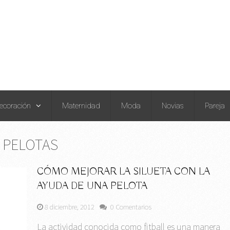
ecoración
Maternidad
Moda
Novias
Pareja
 PELOTAS
CÓMO MEJORAR LA SILUETA CON LA
AYUDA DE UNA PELOTA
8 diciembre, 2012
0 Comentarios
La actividad conocida como fitball es una manera