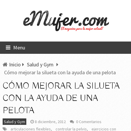
Menu
Inicio
Salud y Gym
Cómo mejorar la silueta con la ayuda de una pelota
CÓMO MEJORAR LA SILUETA
CON LA AYUDA DE UNA
PELOTA
Salud y Gym
8 diciembre, 2012
0 Comentarios
articulaciones flexibles
,
controlar la pelvis
,
ejercicios con