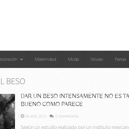
ecoración
Maternidad
Moda
Novias
Pareja
L BESO
DAR UN BESO INTENSAMENTE NO ES T
BUENO COMO PARECE
28 abril, 2012
0 Comentarios
Según un estudio realizado por un instituto mexican