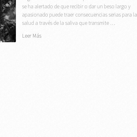
se ha alertado de que recibir o dar un beso largo y
apasionado puede traer consecuencias serias para l
salud a través de la saliva que transmite …
Leer Más