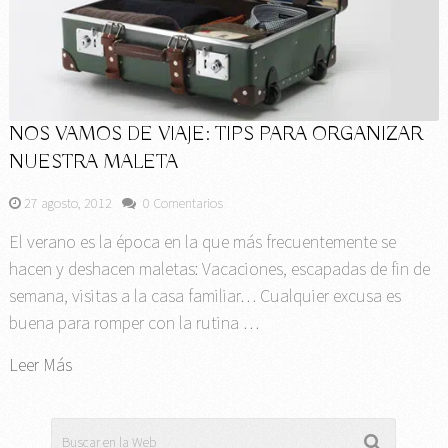
NOS VAMOS DE VIAJE: TIPS PARA ORGANIZAR
NUESTRA MALETA
27 agosto, 2012
0 Comentarios
El verano es la época en la que más frecuentemente se
hacen y deshacen maletas: Vacaciones, escapadas de fin de
semana, visitas a la casa familiar… Cualquier excusa es
buena para romper con la rutina …
Leer Más