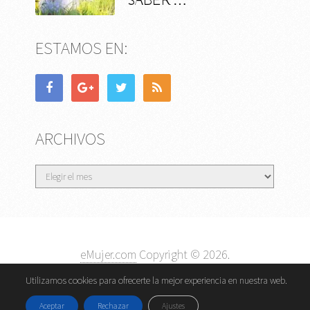
SABER …
ESTAMOS EN:
ARCHIVOS
Archivos
eMujer.com
Copyright © 2026.
Contactar
||
Datos Legales y Privacidad
y
Política de
Utilizamos cookies para ofrecerte la mejor experiencia en nuestra web.
Cookies
Aceptar
Rechazar
Ajustes