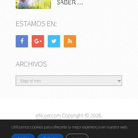
SABER …
ESTAMOS EN:
ARCHIVOS
Archivos
eMujer.com
Copyright © 2026.
Contactar
||
Datos Legales y Privacidad
y
Política de
Utilizamos cookies para ofrecerte la mejor experiencia en nuestra web.
Cookies