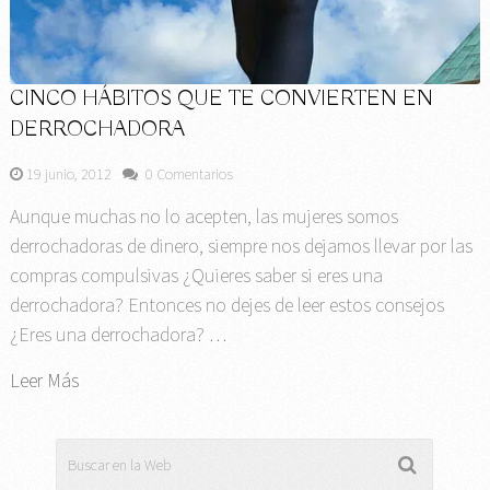
CINCO HÁBITOS QUE TE CONVIERTEN EN
DERROCHADORA
19 junio, 2012
0 Comentarios
Aunque muchas no lo acepten, las mujeres somos
derrochadoras de dinero, siempre nos dejamos llevar por las
compras compulsivas ¿Quieres saber si eres una
derrochadora? Entonces no dejes de leer estos consejos
¿Eres una derrochadora? …
Leer Más