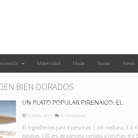
ecoración
Maternidad
Moda
Novias
Pareja
DEN BIEN DORADOS
UN PLATO POPULAR PIRENAICO: EL
21 enero, 2013
0 Comentarios
El Ingredientes para 4 personas: 1 col mediana, 3 ó 4
patatas, 100 grs. de panceta cortada a lonchas, 4 ó 