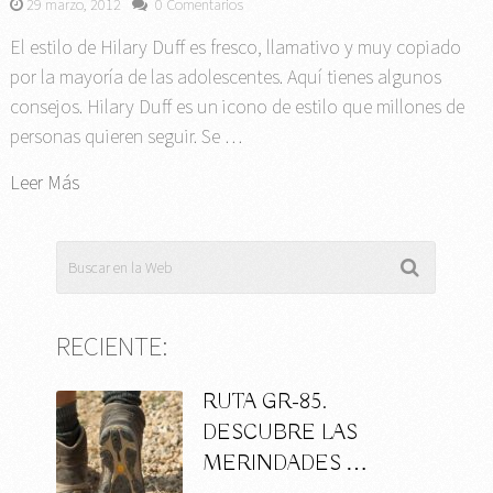
29 marzo, 2012
0 Comentarios
El estilo de Hilary Duff es fresco, llamativo y muy copiado
por la mayoría de las adolescentes. Aquí tienes algunos
consejos. Hilary Duff es un icono de estilo que millones de
personas quieren seguir. Se …
Leer Más
RECIENTE:
RUTA GR-85.
DESCUBRE LAS
MERINDADES …