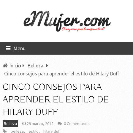
Menu
Inicio
Belleza
Cinco consejos para aprender el estilo de Hilary Duff
CINCO CONSEJOS PARA
APRENDER EL ESTILO DE
HILARY DUFF
Belleza
29 marzo, 2012
0 Comentarios
belleza
,
estilo
,
hilary duff