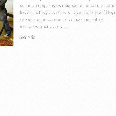
bastante complejas, estudiando un poco su entorno
deseos, metas y vivencias por ejemplo, se podría logr
entender un poco sobre su comportamiento y
peticiones, traduciendo …
Leer Más