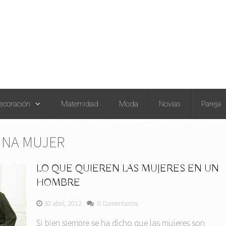
ecoración
Maternidad
Moda
Novias
Pareja
UNA MUJER
LO QUE QUIEREN LAS MUJERES EN UN
HOMBRE
30 abril, 2012
0 Comentarios
Si bien siempre se ha dicho que las mujeres son