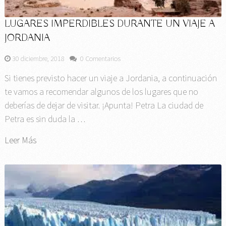
LUGARES IMPERDIBLES DURANTE UN VIAJE A
JORDANIA
30 diciembre, 2018
0 Comentarios
Si tienes previsto hacer un viaje a Jordania, a continuación
te vamos a recomendar algunos de los lugares que no
deberías de dejar de visitar. ¡Apunta! Petra La ciudad de
Petra es sin duda la …
Leer Más