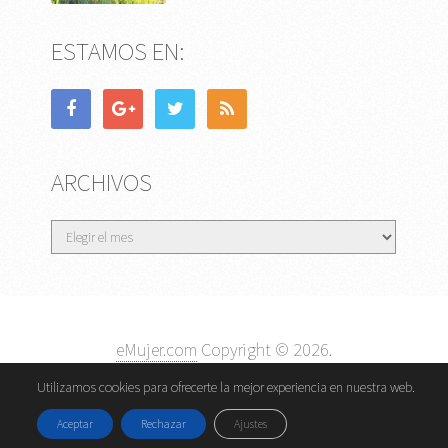
ESTAMOS EN:
ARCHIVOS
Archivos
eMujer.com
Copyright © 2026.
Contactar
||
Datos Legales y Privacidad
y
Política de
Utilizamos cookies para ofrecerte la mejor experiencia en nuestra web.
Cookies
Aceptar
Rechazar
Ajustes