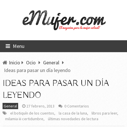
Menu
Inicio
Ocio
General
Ideas para pasar un día leyendo
IDEAS PARA PASAR UN DÍA
LEYENDO
General
27 febrero, 2013
0 Comentarios
el botiquín de los cuentos
,
la casa de la luna
,
libros para leer
,
milamia iii certidumbre
,
últimas novedades de lectura