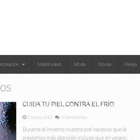
ecoración
Maternidad
Moda
Novias
Pareja
IOS
CUIDA TU PIEL CONTRA EL FRÍO
1 marzo, 2013
0 Comentarios
Durante el invierno nuestra piel necesita que le
prestemos más atención incluso que en verano.