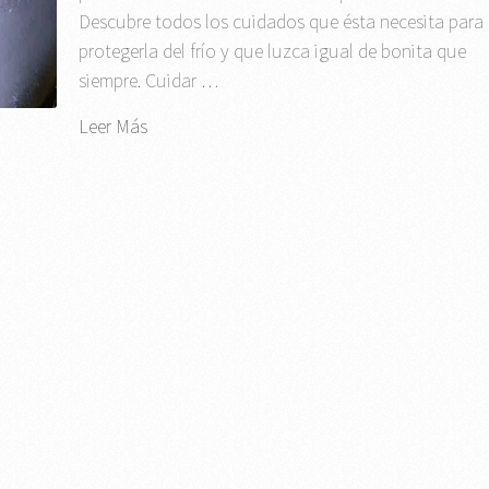
Descubre todos los cuidados que ésta necesita para
protegerla del frío y que luzca igual de bonita que
siempre. Cuidar …
Leer Más