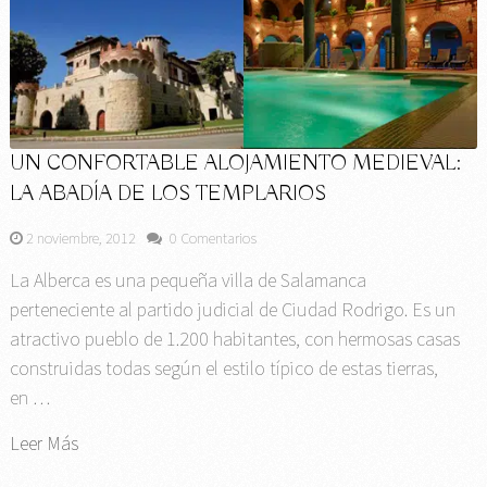
UN CONFORTABLE ALOJAMIENTO MEDIEVAL:
LA ABADÍA DE LOS TEMPLARIOS
2 noviembre, 2012
0 Comentarios
La Alberca es una pequeña villa de Salamanca
perteneciente al partido judicial de Ciudad Rodrigo. Es un
atractivo pueblo de 1.200 habitantes, con hermosas casas
construidas todas según el estilo típico de estas tierras,
en …
Leer Más