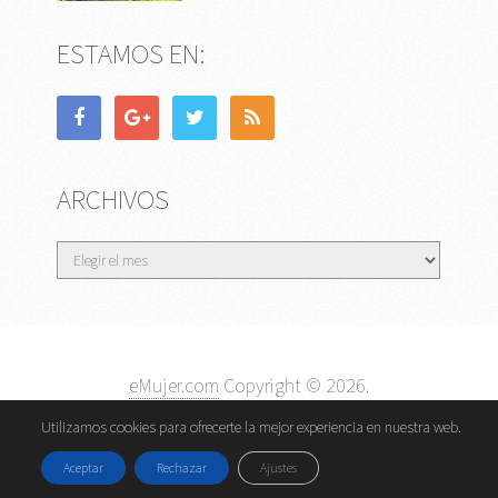
ESTAMOS EN:
ARCHIVOS
Archivos
eMujer.com
Copyright © 2026.
Contactar
||
Datos Legales y Privacidad
y
Política de
Utilizamos cookies para ofrecerte la mejor experiencia en nuestra web.
Cookies
Aceptar
Rechazar
Ajustes