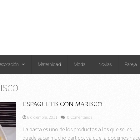
ecoración
Maternidad
Moda
Novias
Pareja
RISCO
ESPAGUETIS CON MARISCO
6 diciembre, 2011
0 Comentarios
La pasta es uno de los productos a los que se les
puede sacar mucho partido, ya que la podemos hace