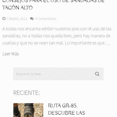
CONSEJOS PARA EL USO DE SANDALIAS DE
TACÓN ALTO
7 febrero, 2012
0 Comentarios
A todas nos encanta exhibir nuestros pies con el uso de las
sandalias, no a todas nos queda bien, pero hay manera de
usarlas y que no se vean tan mal. Lo importante es que …
Leer Más
RECIENTE:
RUTA GR-85.
DESCUBRE LAS